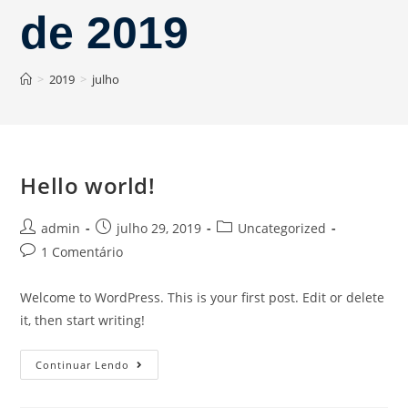
de 2019
>
2019
>
julho
Hello world!
Post
Post
Post
admin
julho 29, 2019
Uncategorized
author:
published:
category:
Post
1 Comentário
comments:
Welcome to WordPress. This is your first post. Edit or delete
it, then start writing!
Hello
Continuar Lendo
world!